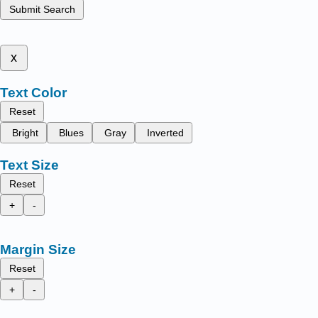
Submit Search
x
Text Color
Reset
Bright
Blues
Gray
Inverted
Text Size
Reset
+
-
Margin Size
Reset
+
-