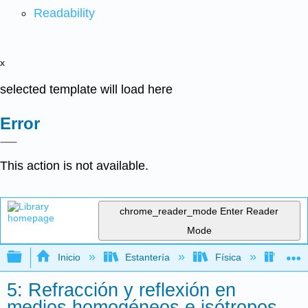
Readability
x
selected template will load here
Error
This action is not available.
chrome_reader_mode
Enter Reader
Mode
Expandir/contraer jerarquía global
Inicio
Estantería
Física
Óptic
5: Refracción y reflexión en
medios homogéneos e isótropos