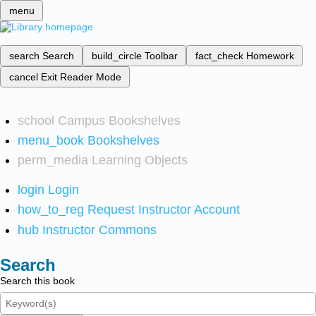
menu
search
Search
build_circle
Toolbar
fact_check
Homework
cancel
Exit Reader Mode
school
Campus Bookshelves
menu_book
Bookshelves
perm_media
Learning Objects
login
Login
how_to_reg
Request Instructor Account
hub
Instructor Commons
Search
Search this book