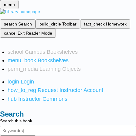
menu
search
Search
build_circle
Toolbar
fact_check
Homework
cancel
Exit Reader Mode
school
Campus Bookshelves
menu_book
Bookshelves
perm_media
Learning Objects
login
Login
how_to_reg
Request Instructor Account
hub
Instructor Commons
Search
Search this book