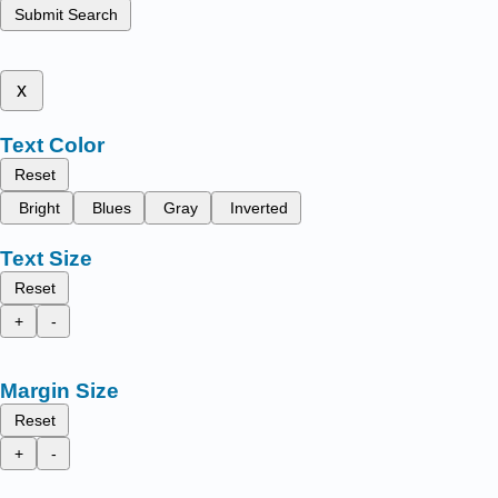
Submit Search
x
Text Color
Reset
Bright
Blues
Gray
Inverted
Text Size
Reset
+
-
Margin Size
Reset
+
-