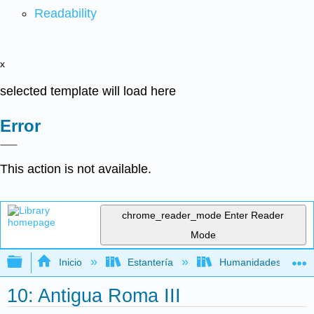
Readability
x
selected template will load here
Error
This action is not available.
chrome_reader_mode
Enter Reader
Mode
Expandir/contraer jerarquía global
Inicio
Estantería
Humanidades
10: Antigua Roma III