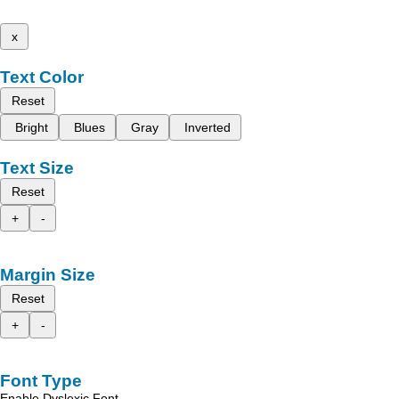
x
Text Color
Reset
Bright
Blues
Gray
Inverted
Text Size
Reset
+
-
Margin Size
Reset
+
-
Font Type
Enable Dyslexic Font