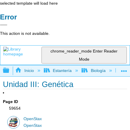
selected template will load here
Error
This action is not available.
chrome_reader_mode
Enter Reader
Mode
Expandir/contraer jerarquía global
Inicio
Estantería
Biología
Bio
Unidad III: Genética
Page ID
59654
OpenStax
OpenStax