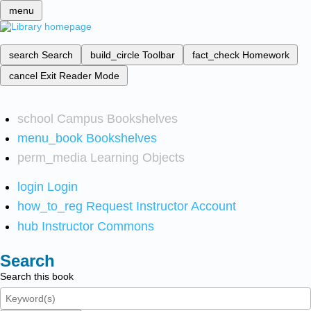
menu
search
Search
build_circle
Toolbar
fact_check
Homework
cancel
Exit Reader Mode
school
Campus Bookshelves
menu_book
Bookshelves
perm_media
Learning Objects
login
Login
how_to_reg
Request Instructor Account
hub
Instructor Commons
Search
Search this book