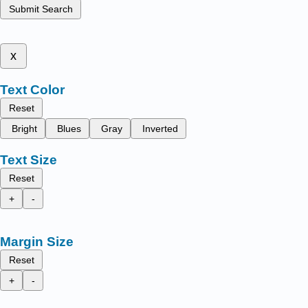
Submit Search
x
Text Color
Reset
Bright
Blues
Gray
Inverted
Text Size
Reset
+
-
Margin Size
Reset
+
-