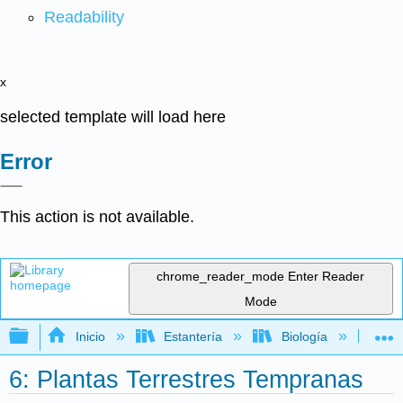
Readability
x
selected template will load here
Error
This action is not available.
chrome_reader_mode
Enter Reader
Mode
Expandir/contraer jerarquía global
Inicio
Estantería
Biología
Bo
6: Plantas Terrestres Tempranas