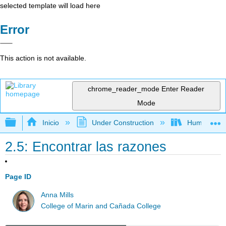
selected template will load here
Error
This action is not available.
chrome_reader_mode
Enter Reader
Mode
Expandir/contraer jerarquía global
Inicio
Under Construction
Humanidad
2.5: Encontrar las razones
Page ID
Anna Mills
College of Marin and Cañada College