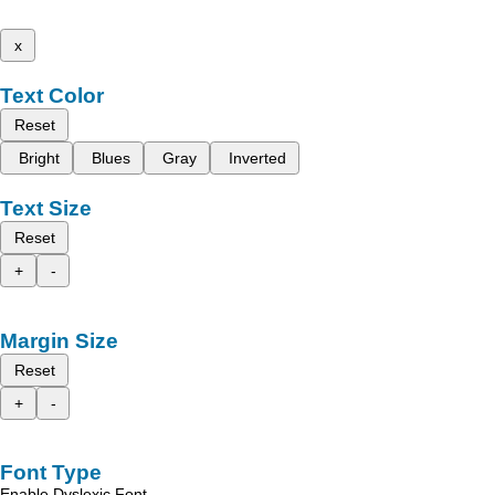
x
Text Color
Reset
Bright
Blues
Gray
Inverted
Text Size
Reset
+
-
Margin Size
Reset
+
-
Font Type
Enable Dyslexic Font