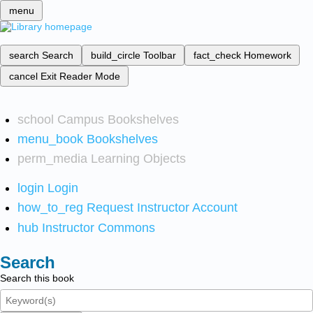
menu
search
Search
build_circle
Toolbar
fact_check
Homework
cancel
Exit Reader Mode
school
Campus Bookshelves
menu_book
Bookshelves
perm_media
Learning Objects
login
Login
how_to_reg
Request Instructor Account
hub
Instructor Commons
Search
Search this book