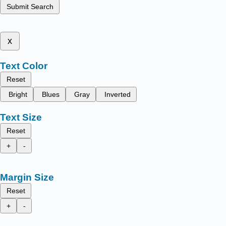
Submit Search
x
Text Color
Reset
Bright
Blues
Gray
Inverted
Text Size
Reset
+
-
Margin Size
Reset
+
-