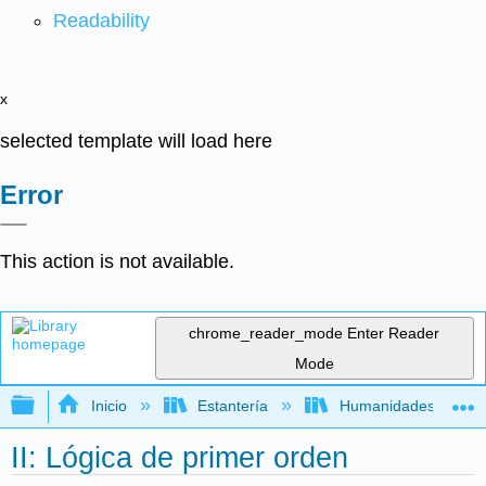
Readability
x
selected template will load here
Error
This action is not available.
chrome_reader_mode
Enter Reader
Mode
Expandir/contraer jerarquía global
Inicio
Estantería
Humanidades
II: Lógica de primer orden